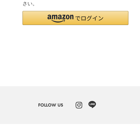
ボストンバッグ
さい。
バッグその他
財布・小物
長財布
折りたたみ・
コンパクト財布
コインケース
トラベルウォレット
名刺入れ・カードケース
キーケース
FOLLOW US
ポーチ
スマホショルダー
小物その他