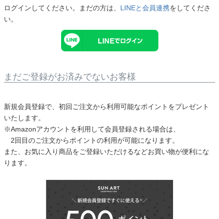
ログインしてください。まだの方は、
LINEと会員連携
をしてくださ
バッグその他
い。
財布・小物
長財布
まだご登録がお済みでないお客様
折りたたみ・
コンパクト財布
コインケース
新規会員登録で、初回ご注文から利用可能なポイントをプレゼント
いたします。
トラベルウォレット
※Amazonアカウントを利用して会員登録される場合は、
名刺入れ・カードケース
2回目のご注文からポイントの利用が可能になります。
キーケース
また、お気に入り商品をご登録いただけるなどお買い物が便利にな
ります。
ポーチ
スマホショルダー
小物その他