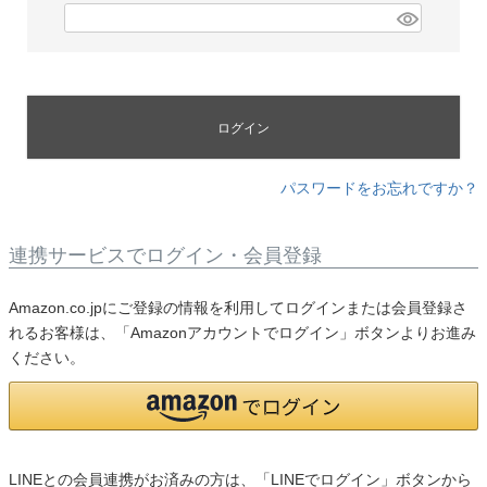
須
(
)
価格帯
必
〜
須
円(税込)
)
ログイン
検索
パスワードをお忘れですか？
連携サービスでログイン・会員登録
Amazon.co.jpにご登録の情報を利用してログインまたは会員登録さ
バッグ
れるお客様は、「Amazonアカウントでログイン」ボタンよりお進み
ショルダーバッグ
ください。
トートバッグ
ハンドバッグ
リュック
ボストンバッグ
LINEとの会員連携がお済みの方は、「LINEでログイン」ボタンから