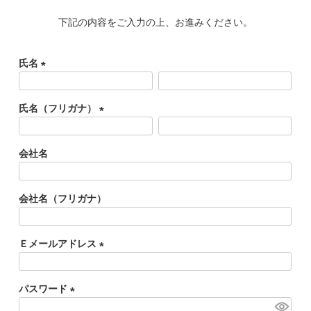
価格帯
下記の内容をご入力の上、お進みください。
〜
円(税込)
氏名
(
検索
必
氏名（フリガナ）
須
(
)
必
会社名
須
)
バッグ
会社名（フリガナ）
ショルダーバッグ
トートバッグ
Ｅメールアドレス
ハンドバッグ
(
必
リュック
パスワード
須
ボストンバッグ
(