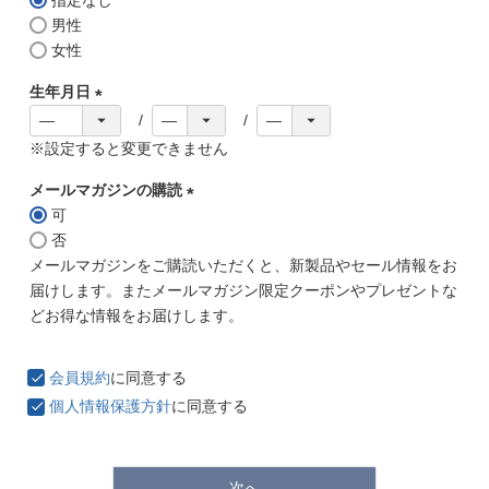
(
)
男性
必
ブランド
女性
須
)
生年月日
(
※設定すると変更できません
必
須
メールマガジンの購読
)
可
(
否
必
メールマガジンをご購読いただくと、新製品やセール情報をお
須
届けします。またメールマガジン限定クーポンやプレゼントな
)
どお得な情報をお届けします。
会員規約
に同意する
個人情報保護方針
に同意する
TOPICS
次へ