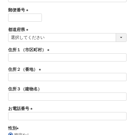
)
必
バッグその他
郵便番号
須
(
)
必
都道府県
財布・小物
須
(
)
長財布
必
住所１（市区町村）
折りたたみ・
須
コンパクト財布
(
)
コインケース
必
住所２（番地）
須
トラベルウォレット
(
)
名刺入れ・カードケース
必
住所３（建物名）
須
キーケース
)
ポーチ
お電話番号
スマホショルダー
(
小物その他
必
性別
須
指定なし