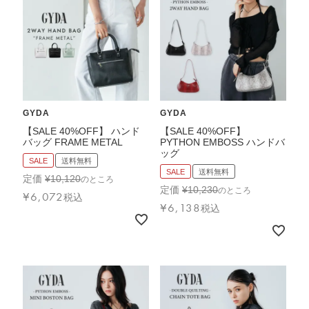
バッグその他
財布・小物
長財布
GYDA
GYDA
折りたたみ・
コンパクト財布
【SALE 40%OFF】 ハンド
【SALE 40%OFF】
バッグ FRAME METAL
PYTHON EMBOSS ハンドバ
コインケース
ッグ
SALE
送料無料
トラベルウォレット
SALE
送料無料
定価
¥
10,120
のところ
定価
¥
10,230
名刺入れ・カードケース
のところ
¥
6,072
税込
¥
6,138
税込
キーケース
ポーチ
スマホショルダー
小物その他