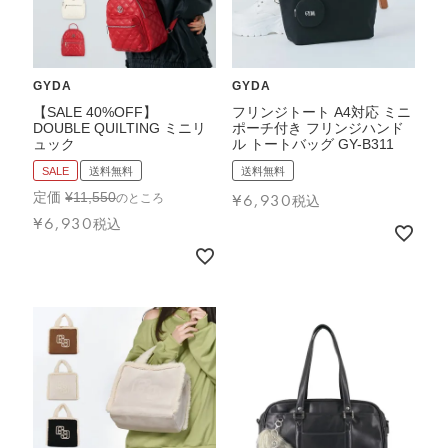
GYDA
GYDA
【SALE 40%OFF】
フリンジトート A4対応 ミニ
DOUBLE QUILTING ミニリ
ポーチ付き フリンジハンド
ュック
ル トートバッグ GY-B311
SALE
送料無料
送料無料
定価
¥
11,550
¥
6,930
のところ
税込
¥
6,930
税込