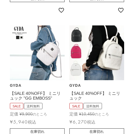
GYDA
GYDA
【SALE 40%OFF】 ミニリ
【SALE 40%OFF】 ミニリ
ュック "GG EMBOSS"
ュック
SALE
送料無料
SALE
送料無料
定価
¥
9,900
定価
¥
10,450
のところ
のところ
¥
5,940
¥
6,270
税込
税込
在庫切れ
在庫切れ