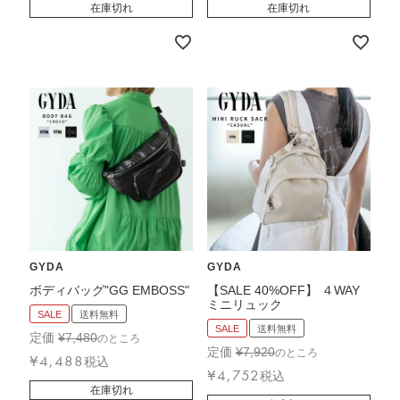
在庫切れ
在庫切れ
GYDA
GYDA
ボディバッグ"GG EMBOSS"
【SALE 40%OFF】 ４WAY
ミニリュック
SALE
送料無料
SALE
送料無料
定価
¥
7,480
のところ
定価
¥
7,920
のところ
¥
4,488
税込
¥
4,752
税込
在庫切れ