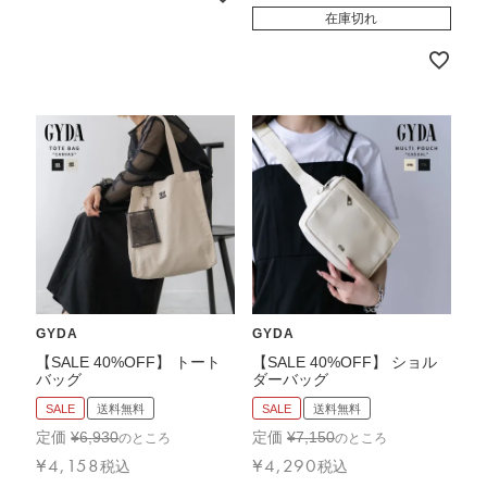
在庫切れ
GYDA
GYDA
【SALE 40%OFF】 トート
【SALE 40%OFF】 ショル
バッグ
ダーバッグ
SALE
送料無料
SALE
送料無料
定価
¥
6,930
定価
¥
7,150
のところ
のところ
¥
4,158
¥
4,290
税込
税込