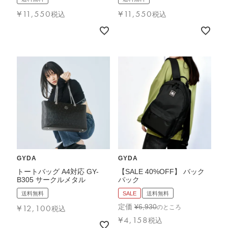
¥
11,550
¥
11,550
税込
税込
GYDA
GYDA
トートバッグ A4対応 GY-
【SALE 40%OFF】 バック
B305 サークルメタル
パック
送料無料
SALE
送料無料
¥
12,100
定価
¥
6,930
のところ
税込
¥
4,158
税込