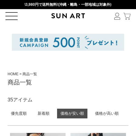
\3,980円で送料無料!(沖縄・離島・一部地域は対象外)
ログイン
新規会員登録
カートを見る
HOME
商品一覧
商品一覧
絞りこみ検索
35
優先度順
新着順
価格が安い順
価格が高い順
アイテムを選択