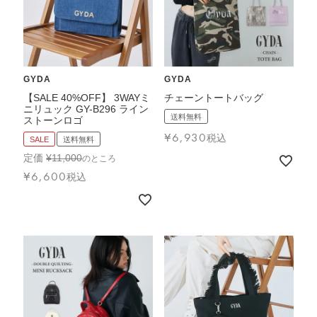
FEATURE
GYDA
GYDA
【SALE 40%OFF】 3WAYミ
チェーントートバッグ
会社特典
ニリュック GY-B296 ライン
送料無料
ストーンロゴ
ご利用ガイド
¥
6,930
税込
SALE
送料無料
会社概要
定価
¥
11,000
のところ
¥
6,600
税込
特定商取引法に基づく表記
プライバシーポリシー