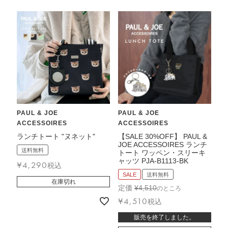
PAUL & JOE
PAUL & JOE
ACCESSOIRES
ACCESSOIRES
ランチトート "ヌネット"
【SALE 30%OFF】 PAUL &
JOE ACCESSOIRES ランチ
送料無料
トート ワッペン・スリーキ
ャッツ PJA-B1113-BK
¥
4,290
税込
SALE
送料無料
在庫切れ
定価
¥
4,510
のところ
¥
4,510
税込
販売を終了しました。