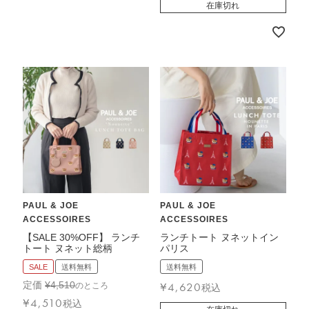
在庫切れ
PAUL & JOE
PAUL & JOE
ACCESSOIRES
ACCESSOIRES
【SALE 30%OFF】 ランチ
ランチトート ヌネットイン
トート ヌネット総柄
パリス
SALE
送料無料
送料無料
定価
¥
4,510
¥
4,620
のところ
税込
¥
4,510
税込