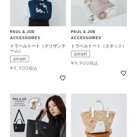
FEATURE
PAUL & JOE
PAUL & JOE
ACCESSOIRES
ACCESSOIRES
会社特典
トラベルトート（クリザンテ
トラベルトート（ヌネット）
ーム）
送料無料
ご利用ガイド
送料無料
¥
9,900
税込
¥
9,900
会社概要
税込
特定商取引法に基づく表記
プライバシーポリシー