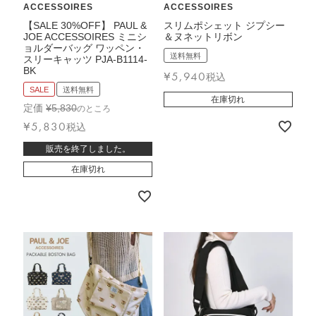
ACCESSOIRES
ACCESSOIRES
【SALE 30%OFF】 PAUL &
スリムポシェット ジプシー
JOE ACCESSOIRES ミニシ
＆ヌネットリボン
ョルダーバッグ ワッペン・
送料無料
スリーキャッツ PJA-B1114-
BK
¥
5,940
税込
SALE
送料無料
在庫切れ
定価
¥
5,830
のところ
¥
5,830
税込
販売を終了しました。
在庫切れ