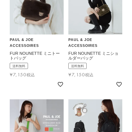
バッグその他
財布・小物
PAUL & JOE
PAUL & JOE
長財布
ACCESSOIRES
ACCESSOIRES
折りたたみ・
FUR NOUNETTE ミニトー
FUR NOUNETTE ミニショ
コンパクト財布
トバッグ
ルダーバッグ
コインケース
送料無料
送料無料
トラベルウォレット
¥
7,150
¥
7,150
税込
税込
名刺入れ・カードケース
キーケース
ポーチ
スマホショルダー
小物その他