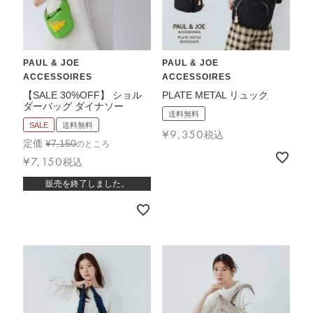
ブランド
PAUL & JOE
PAUL & JOE
ACCESSOIRES
ACCESSOIRES
【SALE 30%OFF】 ショル
PLATE METAL リュック
ダーバッグ ダイナソー
送料無料
SALE
送料無料
¥
9,350
税込
定価
¥
7,150
のところ
¥
7,150
税込
販売を終了しました。
TOPICS