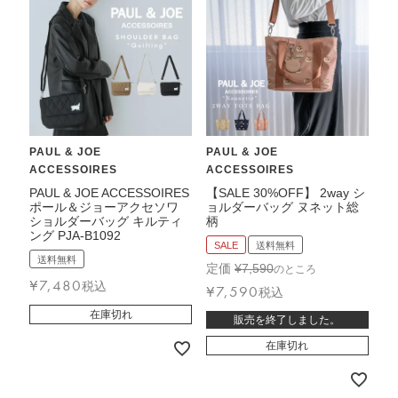
PAUL & JOE
PAUL & JOE
ACCESSOIRES
ACCESSOIRES
PAUL & JOE ACCESSOIRES
【SALE 30%OFF】 2way シ
ポール＆ジョーアクセソワ
ョルダーバッグ ヌネット総
ショルダーバッグ キルティ
柄
ング PJA-B1092
SALE
送料無料
送料無料
定価
¥
7,590
のところ
¥
7,480
税込
¥
7,590
税込
在庫切れ
販売を終了しました。
在庫切れ