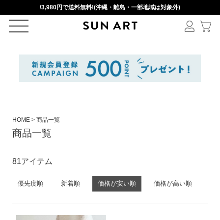
\3,980円で送料無料!(沖縄・離島・一部地域は対象外)
ログイン
新規会員登録
カートを見る
HOME
商品一覧
商品一覧
絞りこみ検索
81
優先度順
新着順
価格が安い順
価格が高い順
アイテムを選択