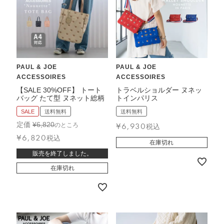
PAUL & JOE
PAUL & JOE
ACCESSOIRES
ACCESSOIRES
【SALE 30%OFF】 トート
トラベルショルダー ヌネッ
バッグ たて型 ヌネット総柄
トインパリス
SALE
送料無料
送料無料
定価
¥
6,820
¥
6,930
のところ
税込
¥
6,820
税込
在庫切れ
販売を終了しました。
在庫切れ