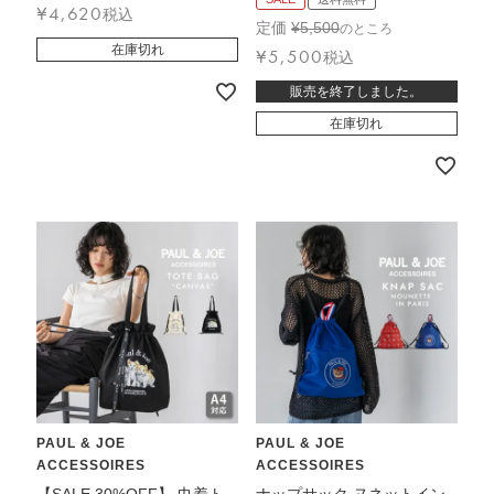
¥
4,620
税込
定価
¥
5,500
のところ
在庫切れ
¥
5,500
税込
販売を終了しました。
在庫切れ
PAUL & JOE
PAUL & JOE
ACCESSOIRES
ACCESSOIRES
【SALE 30%OFF】 巾着ト
ナップサック ヌネットイン