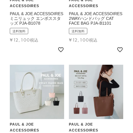
PAUL & JOE
PAUL & JOE
ACCESSOIRES
ACCESSOIRES
PAUL & JOE ACCESSOIRES
PAUL & JOE ACCESSOIRES
ミニリュック エンボススタ
2WAYハンドバッグ CAT
ッズ PJA-B1078
FACE BAG PJA-B1101
送料無料
送料無料
¥
12,100
¥
12,100
税込
税込
PAUL & JOE
PAUL & JOE
ACCESSOIRES
ACCESSOIRES