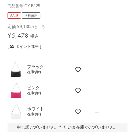
商品番号
GY-B125
バッグその他
SALE
送料無料
定価
¥
9,130
のところ
財布・小物
¥
5,478
税込
長財布
[
55
ポイント進呈 ]
折りたたみ・
コンパクト財布
コインケース
ブラック
—
在庫切れ
トラベルウォレット
名刺入れ・カードケース
ピンク
—
キーケース
在庫切れ
ポーチ
ホワイト
スマホショルダー
—
在庫切れ
小物その他
申し訳ございません。ただいま在庫がございません。