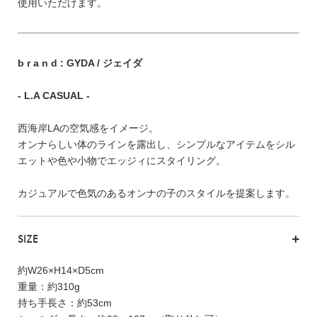
FEATURE
使用いただけます。
b r a n d : GYDA / ジェイダ
- L.A CASUAL -
会社特典
西海岸LAの空気感をイメージ。
ご利用ガイド
オンナらしい体のラインを露出し、シンプルなアイテムをシル
会社概要
エットや色や小物でエッジィにスタイリング。
特定商取引法に基づく表記
カジュアルで色気のあるオンナの子のスタイルを提案します。
プライバシーポリシー
SIZE
約W26×H14×D5cm
重量：約310g
持ち手長さ：約53cm