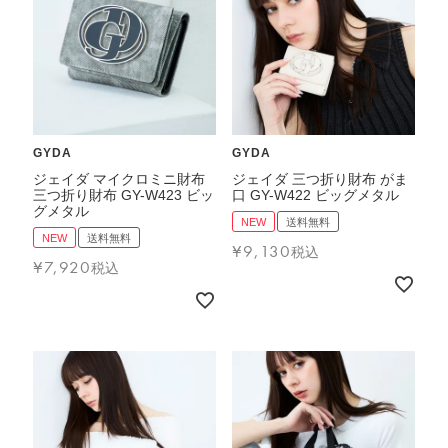
GYDA
GYDA
ジェイダ マイクロミニ財布
ジェイダ 三つ折り財布 がま
三つ折り財布 GY-W423 ビッ
口 GY-W422 ビッグメタル
グメタル
NEW
送料無料
NEW
送料無料
¥
9,130
税込
¥
7,920
税込