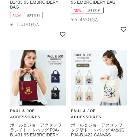
B1433 95 EMBROIDERY
95 EMBROIDERY BAG
バッグその他
BAG
NEW
送料無料
NEW
送料無料
¥
6,490
税込
¥
11,000
税込
財布・小物
長財布
折りたたみ・
コンパクト財布
コインケース
トラベルウォレット
名刺入れ・カードケース
キーケース
ポーチ
PAUL & JOE
PAUL & JOE
スマホショルダー
ACCESSOIRES
ACCESSOIRES
小物その他
ポール＆ジョーアクセソワ
ポール＆ジョーアクセソワ
ランチトートバッグ PJA-
タテ型トートバッグ A4対応
B1431 95 EMBROIDERY
PJA-B1422 CANVAS