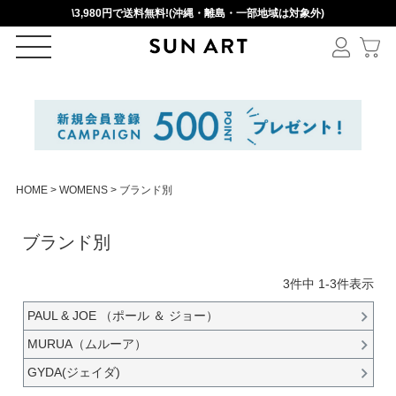
\3,980円で送料無料!(沖縄・離島・一部地域は対象外)
ログイン
新規会員登録
HOME
WOMENS
ブランド別
カートを見る
ブランド別
絞りこみ検索
3
件中
1
-
3
件表示
PAUL & JOE （ポール ＆ ジョー）
MURUA（ムルーア）
アイテムを選択
GYDA(ジェイダ)