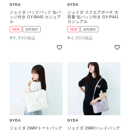
GYDA
GYDA
ジェイダ バックパック 缶バ
ジェイダ スクエアポーチ 大
ッジ付き GY-B445 カジュア
容量 缶バッジ付き GY-P441
ル
カジュアル
NEW
送料無料
NEW
送料無料
¥
9,900
¥
4,950
税込
税込
GYDA
GYDA
ジェイダ 2WAYトートバッグ
ジェイダ 2WAYハンドバッグ