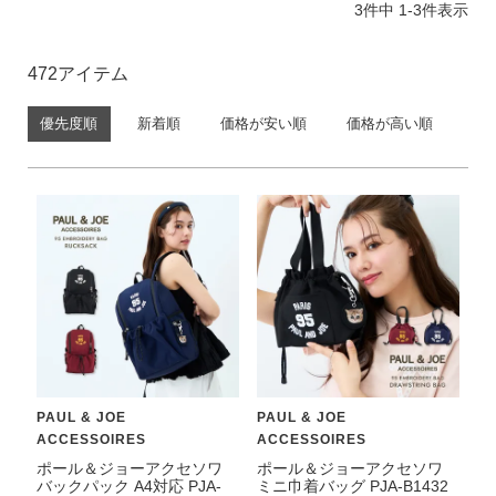
3
件中
1
-
3
件表示
価格帯
〜
472
円(税込)
優先度順
新着順
価格が安い順
価格が高い順
検索
バッグ
ショルダーバッグ
トートバッグ
ハンドバッグ
PAUL & JOE
PAUL & JOE
ACCESSOIRES
ACCESSOIRES
リュック
ポール＆ジョーアクセソワ
ポール＆ジョーアクセソワ
ボストンバッグ
バックパック A4対応 PJA-
ミニ巾着バッグ PJA-B1432