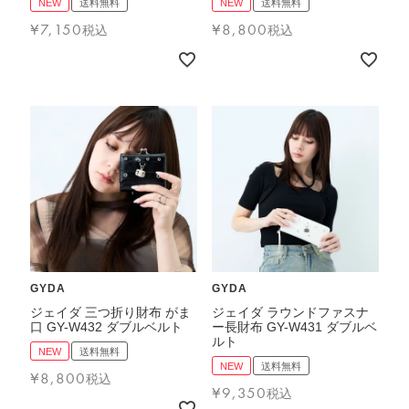
NEW
送料無料
NEW
送料無料
¥
7,150
¥
8,800
税込
税込
GYDA
GYDA
ジェイダ 三つ折り財布 がま
ジェイダ ラウンドファスナ
口 GY-W432 ダブルベルト
ー長財布 GY-W431 ダブルベ
ルト
NEW
送料無料
NEW
送料無料
¥
8,800
税込
¥
9,350
税込