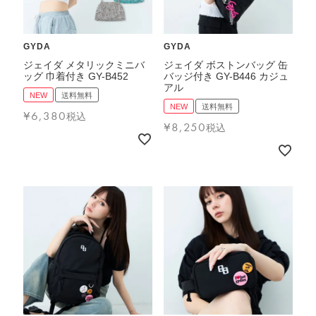
GYDA
GYDA
ジェイダ メタリックミニバ
ジェイダ ボストンバッグ 缶
ッグ 巾着付き GY-B452
バッジ付き GY-B446 カジュ
アル
NEW
送料無料
NEW
送料無料
¥
6,380
税込
¥
8,250
税込