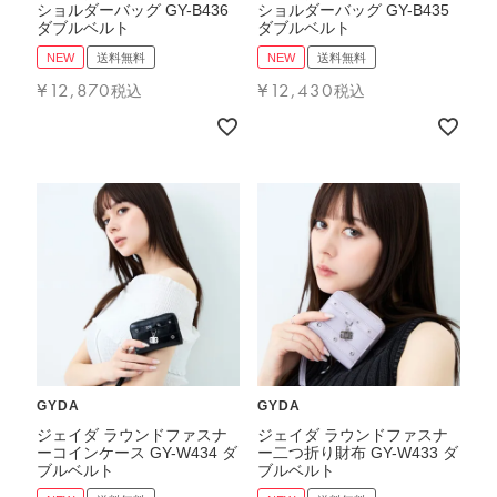
ショルダーバッグ GY-B436
ショルダーバッグ GY-B435
ダブルベルト
ダブルベルト
NEW
送料無料
NEW
送料無料
¥
12,870
¥
12,430
税込
税込
GYDA
GYDA
ジェイダ ラウンドファスナ
ジェイダ ラウンドファスナ
ーコインケース GY-W434 ダ
ー二つ折り財布 GY-W433 ダ
ブルベルト
ブルベルト