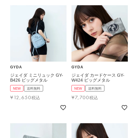
GYDA
GYDA
ジェイダ ミニリュック GY-
ジェイダ カードケース GY-
B426 ビッグメタル
W424 ビッグメタル
NEW
送料無料
NEW
送料無料
¥
12,650
¥
7,700
税込
税込