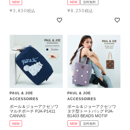
FEATURE
NEW
NEW
送料無料
¥
3,850
¥
8,250
税込
税込
会社特典
ご利用ガイド
会社概要
特定商取引法に基づく表記
プライバシーポリシー
PAUL & JOE
PAUL & JOE
ACCESSOIRES
ACCESSOIRES
ポール＆ジョーアクセソワ
ポール＆ジョーアクセソワ
マルチポーチ PJA-P1411
タテ型トートバッグ PJA-
CANVAS
B1403 BEADS MOTIF
NEW
NEW
送料無料