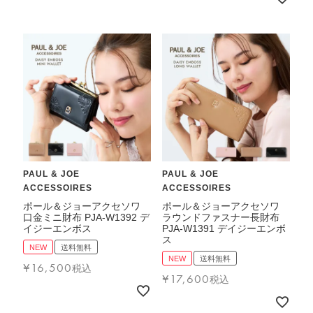
PAUL & JOE
PAUL & JOE
ACCESSOIRES
ACCESSOIRES
ポール＆ジョーアクセソワ
ポール＆ジョーアクセソワ
口金ミニ財布 PJA-W1392 デ
ラウンドファスナー長財布
イジーエンボス
PJA-W1391 デイジーエンボ
ス
NEW
送料無料
NEW
送料無料
¥
16,500
税込
¥
17,600
税込