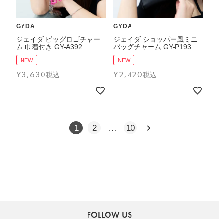
GYDA
GYDA
ジェイダ ビッグロゴチャー
ジェイダ ショッパー風ミニ
ム 巾着付き GY-A392
バッグチャーム GY-P193
NEW
NEW
¥
3,630
¥
2,420
税込
税込
1
2
…
10
FOLLOW US