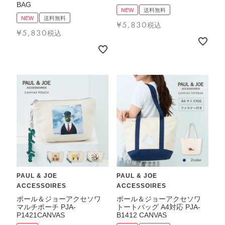
BAG
NEW
送料無料
ブランド
NEW
送料無料
¥
5,830
税込
¥
5,830
税込
PAUL & JOE
PAUL & JOE
ACCESSOIRES
ACCESSOIRES
TOPICS
ポール＆ジョーアクセソワ
ポール＆ジョーアクセソワ
マルチポーチ PJA-
トートバッグ A4対応 PJA-
P1421CANVAS
B1412 CANVAS