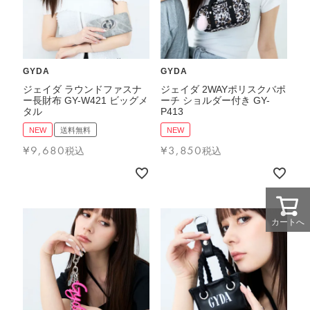
GYDA
GYDA
ジェイダ ラウンドファスナ
ジェイダ 2WAYポリスクバポ
ー長財布 GY-W421 ビッグメ
ーチ ショルダー付き GY-
タル
P413
NEW
送料無料
NEW
¥
9,680
¥
3,850
税込
税込
カートへ