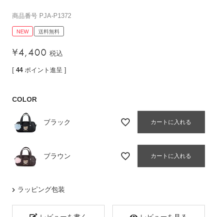
バッグその他
商品番号
PJA-P1372
NEW
送料無料
¥
4,400
財布・小物
税込
長財布
[
44
ポイント進呈 ]
折りたたみ・
コンパクト財布
COLOR
コインケース
トラベルウォレット
ブラック
カートに入れる
名刺入れ・カードケース
キーケース
ブラウン
カートに入れる
ポーチ
スマホショルダー
ラッピング包装
小物その他