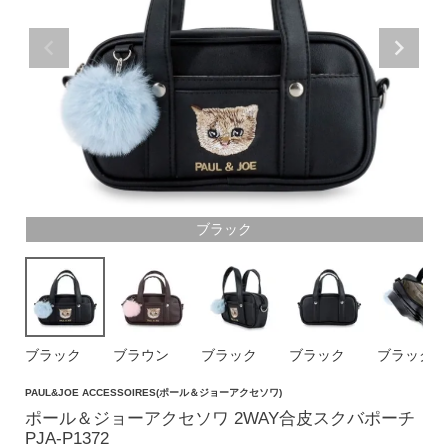
価格帯
〜
円(税込)
検索
ブラック
バッグ
ショルダーバッグ
トートバッグ
ブラック
ブラウン
ブラック
ブラック
ブラック
ハンドバッグ
PAUL&JOE ACCESSOIRES(ポール＆ジョーアクセソワ)
リュック
ポール＆ジョーアクセソワ 2WAY合皮スクバポーチ
PJA-P1372
ボストンバッグ