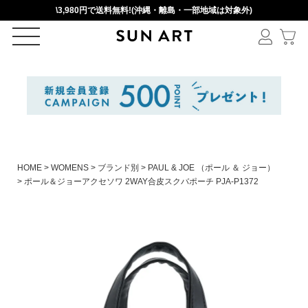
\3,980円で送料無料!(沖縄・離島・一部地域は対象外)
ログイン
新規会員登録
カートを見る
HOME
WOMENS
ブランド別
PAUL & JOE （ポール ＆ ジョー）
ポール＆ジョーアクセソワ 2WAY合皮スクバポーチ PJA-P1372
絞りこみ検索
アイテムを選択