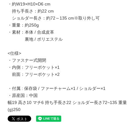
・約W19×H10×D6 cm
持ち手長さ：約22 cm
ショルダー長さ：約72～135 cm※取り外し可
・重量：約250g
・素材：本体 / 合成皮革
裏地 / ポリエステル
<仕様>
・ファスナー式開閉
・内側：フリーポケット×1
前面：フリーポケット×2
・付属 : 保存袋 / ファーチャーム×1 / ショルダー×1
・原産国：中国
幅19 高さ10 マチ6 持ち手長さ22 ショルダー長さ72~135 重量
(g)250