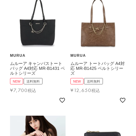
バッグその他
財布・小物
長財布
折りたたみ・
MURUA
MURUA
コンパクト財布
ムルーア キャンバストート
ムルーア トートバッグ A4対
コインケース
バッグ A4対応 MR-B1431 ベ
応 MR-B1425 ベルトシリー
ルトシリーズ
ズ
トラベルウォレット
NEW
送料無料
NEW
送料無料
名刺入れ・カードケース
¥
7,700
¥
12,650
税込
税込
キーケース
ポーチ
スマホショルダー
小物その他