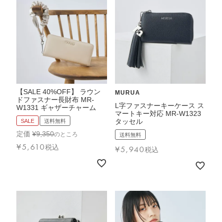
【SALE 40%OFF】 ラウン
MURUA
ドファスナー長財布 MR-
L字ファスナーキーケース ス
W1331 ギャザーチャーム
マートキー対応 MR-W1323
タッセル
SALE
送料無料
定価
¥
9,350
のところ
送料無料
¥
5,610
税込
¥
5,940
税込