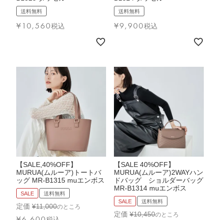
送料無料
送料無料
¥
10,560
¥
9,900
税込
税込
【SALE,40%OFF】
【SALE 40%OFF】
MURUA(ムルーア)トートバ
MURUA(ムルーア)2WAYハン
ッグ MR-B1315 muエンボス
ドバッグ ショルダーバッグ
MR-B1314 muエンボス
SALE
送料無料
SALE
送料無料
定価
¥
11,000
のところ
定価
¥
10,450
のところ
¥
6,600
税込