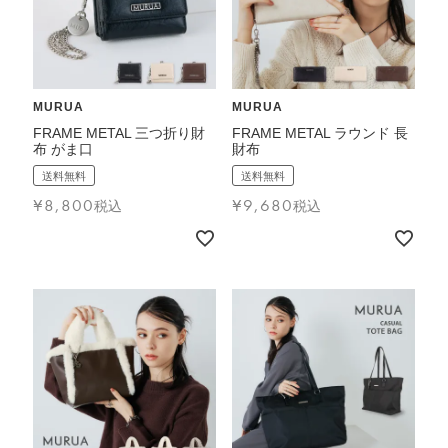
MURUA
MURUA
FRAME METAL 三つ折り財
FRAME METAL ラウンド 長
布 がま口
財布
送料無料
送料無料
¥
8,800
¥
9,680
税込
税込