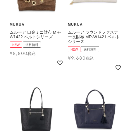
FEATURE
MURUA
MURUA
ムルーア 口金ミニ財布 MR-
ムルーア ラウンドファスナ
W1422 ベルトシリーズ
ー長財布 MR-W1421 ベルト
シリーズ
会社特典
NEW
送料無料
NEW
送料無料
¥
8,800
税込
ご利用ガイド
¥
9,680
税込
会社概要
特定商取引法に基づく表記
プライバシーポリシー