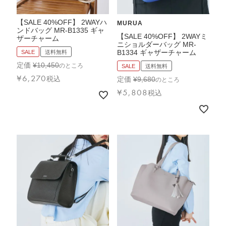
【SALE 40%OFF】 2WAYハ
MURUA
ンドバッグ MR-B1335 ギャ
【SALE 40%OFF】 2WAYミ
ザーチャーム
ニショルダーバッグ MR-
B1334 ギャザーチャーム
SALE
送料無料
定価
¥
10,450
のところ
SALE
送料無料
¥
6,270
税込
定価
¥
9,680
のところ
¥
5,808
税込