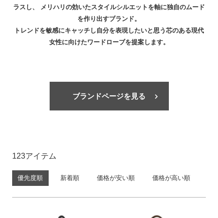
ラスし、 メリハリの効いたスタイルシルエットを軸に独自のムード
価格帯
を作り出すブランド。
〜
トレンドを敏感にキャッチし自分を表現したいと思う芯のある現代
円(税込)
女性に向けたワードローブを提案します。
検索
ブランドページを見る
バッグ
ショルダーバッグ
123
トートバッグ
優先度順
新着順
価格が安い順
価格が高い順
ハンドバッグ
リュック
ボストンバッグ