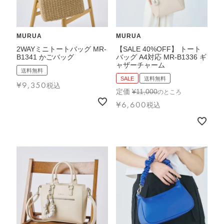
MURUA
MURUA
2WAYミニトートバッグ MR-
【SALE 40%OFF】 トート
B1341 かごバッグ
バッグ A4対応 MR-B1336 ギ
ャザーチャーム
送料無料
SALE
送料無料
¥
9,350
税込
定価
¥
11,000
のところ
¥
6,600
税込