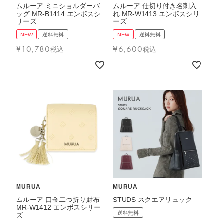
ムルーア ミニショルダーバ
ムルーア 仕切り付き名刺入
ッグ MR-B1414 エンボスシ
れ MR-W1413 エンボスシリ
リーズ
ーズ
NEW
送料無料
NEW
送料無料
¥
10,780
¥
6,600
税込
税込
MURUA
MURUA
ムルーア 口金二つ折り財布
STUDS スクエアリュック
MR-W1412 エンボスシリー
送料無料
ズ