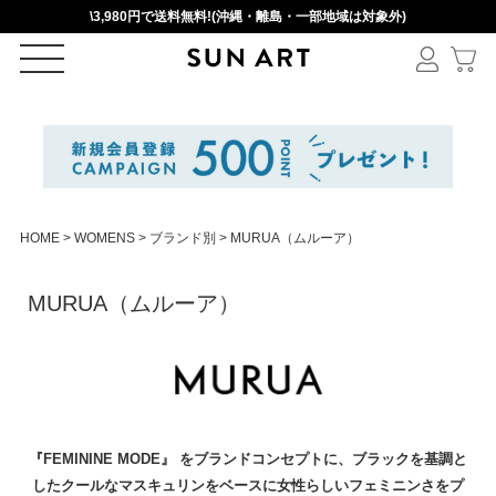
\3,980円で送料無料!(沖縄・離島・一部地域は対象外)
ログイン
新規会員登録
HOME
WOMENS
ブランド別
MURUA（ムルーア）
カートを見る
MURUA（ムルーア）
絞りこみ検索
アイテムを選択
『FEMININE MODE』 をブランドコンセプトに、ブラックを基調と
したクールなマスキュリンをベースに女性らしいフェミニンさをプ