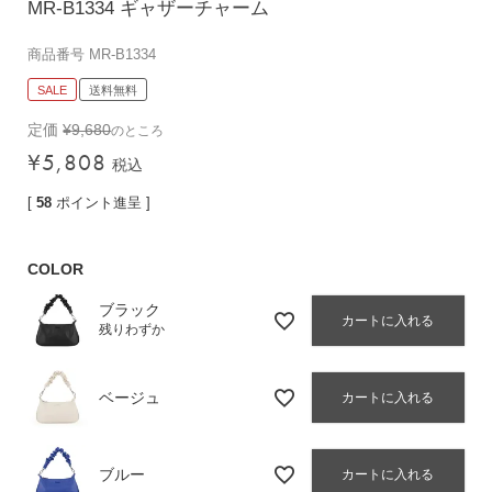
MR-B1334 ギャザーチャーム
バッグその他
商品番号
MR-B1334
SALE
送料無料
財布・小物
定価
¥
9,680
のところ
長財布
¥
5,808
税込
折りたたみ・
コンパクト財布
[
58
ポイント進呈 ]
コインケース
COLOR
トラベルウォレット
名刺入れ・カードケース
ブラック
カートに入れる
残りわずか
キーケース
ポーチ
ベージュ
カートに入れる
スマホショルダー
小物その他
ブルー
カートに入れる