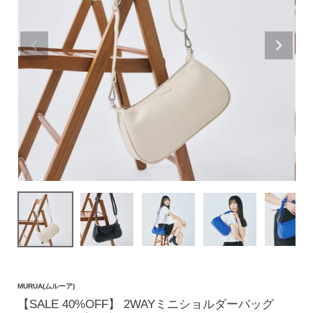
価格帯
〜
円(税込)
検索
バッグ
ショルダーバッグ
トートバッグ
ハンドバッグ
リュック
MURUA(ムルーア)
【SALE 40%OFF】 2WAYミニショルダーバッグ
ボストンバッグ