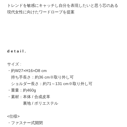
トレンドを敏感にキャッチし自分を表現したいと思う芯のある
現代女性に向けたワードローブを提案
d e t a i l .
サイズ :
・約W27×H16×D8 cm
持ち手長さ：約36 cm※取り外し可
ショルダー長さ：約71～131 cm※取り外し可
・重量：約460g
・素材：本体 / 合成皮革
裏地 / ポリエステル
<仕様>
・ファスナー式開閉