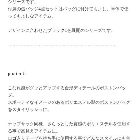
FEATURE
シリーズです。
付属の缶バッジ4点セットはバッグに付けてもよし、単体で使
ってもよしなアイテム。
デザインに合わせたブラック1色展開のシリーズです。
----------------------------------------------------------------------
会社特典
ご利用ガイド
会社概要
p o i n t .
特定商取引法に基づく表記
こなれ感がグッとアップする台形ディテールのボストンバッ
プライバシーポリシー
グ。
スポーティなイメージのあるポリエステル製のボストンバッグ
をスタイリッシュに。
ナップサック同様、さらっとした質感のポリエステルを使用す
る事で高見えアイテムに。
ロゴ入りテープを持ち手に使用する事でどんなスタイルにも合