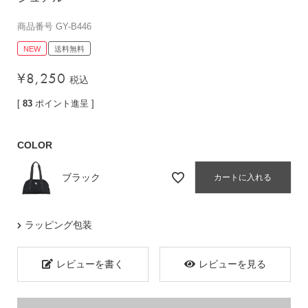
バッグその他
商品番号
GY-B446
NEW
送料無料
財布・小物
¥
8,250
税込
長財布
[
83
ポイント進呈 ]
折りたたみ・
コンパクト財布
COLOR
コインケース
トラベルウォレット
ブラック
カートに入れる
名刺入れ・カードケース
キーケース
ラッピング包装
ポーチ
スマホショルダー
レビューを書く
レビューを見る
小物その他