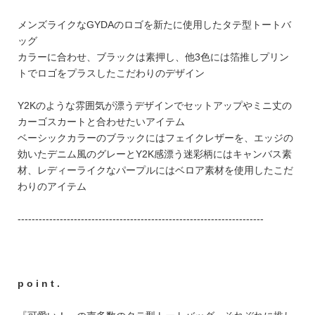
FEATURE
メンズライクなGYDAのロゴを新たに使用したタテ型トートバ
ッグ
カラーに合わせ、ブラックは素押し、他3色には箔推しプリン
トでロゴをプラスしたこだわりのデザイン
会社特典
Y2Kのような雰囲気が漂うデザインでセットアップやミニ丈の
カーゴスカートと合わせたいアイテム
ご利用ガイド
ベーシックカラーのブラックにはフェイクレザーを、エッジの
効いたデニム風のグレーとY2K感漂う迷彩柄にはキャンバス素
会社概要
材、レディーライクなパープルにはベロア素材を使用したこだ
特定商取引法に基づく表記
わりのアイテム
プライバシーポリシー
----------------------------------------------------------------------
p o i n t .