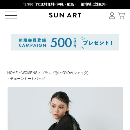
\3,980円で送料無料!(沖縄・離島・一部地域は対象外)
ログイン
新規会員登録
カートを見る
HOME
WOMENS
ブランド別
GYDA(ジェイダ)
チェーントートバッグ
絞りこみ検索
アイテムを選択