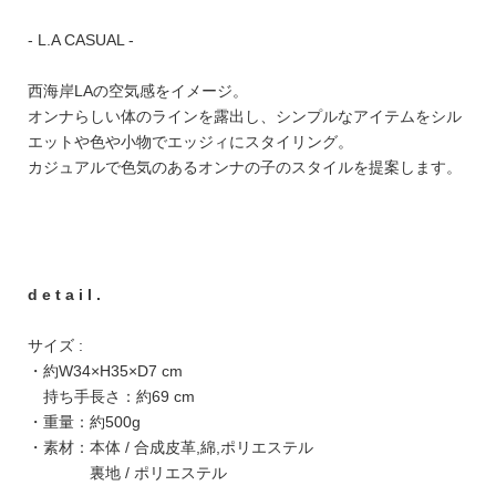
- L.A CASUAL -
西海岸LAの空気感をイメージ。
オンナらしい体のラインを露出し、シンプルなアイテムをシル
エットや色や小物でエッジィにスタイリング。
カジュアルで色気のあるオンナの子のスタイルを提案します。
d e t a i l .
サイズ :
・約W34×H35×D7 cm
持ち手長さ：約69 cm
・重量：約500g
・素材：本体 / 合成皮革,綿,ポリエステル
裏地 / ポリエステル