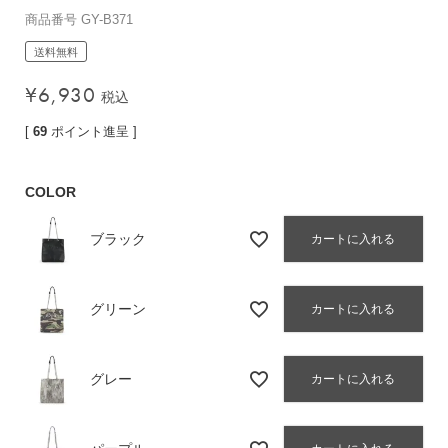
商品番号
GY-B371
バッグその他
送料無料
¥
6,930
税込
財布・小物
[
69
ポイント進呈 ]
長財布
折りたたみ・
コンパクト財布
COLOR
コインケース
ブラック
カートに入れる
トラベルウォレット
名刺入れ・カードケース
キーケース
グリーン
カートに入れる
ポーチ
スマホショルダー
グレー
カートに入れる
小物その他