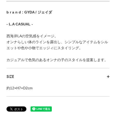
FEATURE
b r a n d : GYDA / ジェイダ
- L.A CASUAL -
西海岸LAの空気感をイメージ。
会社特典
オンナらしい体のラインを露出し、シンプルなアイテムをシル
ご利用ガイド
エットや色や小物でエッジィにスタイリング。
会社概要
カジュアルで色気のあるオンナの子のスタイルを提案します。
特定商取引法に基づく表記
SIZE
プライバシーポリシー
約12×H7×D2cm