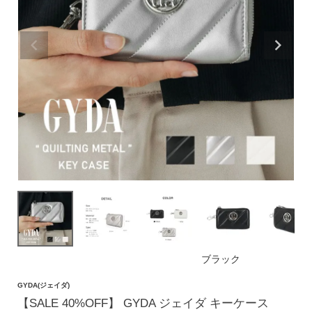
価格帯
〜
円(税込)
検索
バッグ
ショルダーバッグ
トートバッグ
ブラック
ハンドバッグ
リュック
GYDA(ジェイダ)
【SALE 40%OFF】 GYDA ジェイダ キーケース
ボストンバッグ