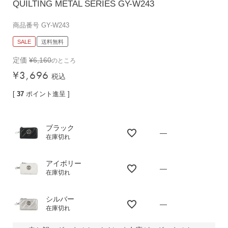
QUILTING METAL SERIES GY-W243
バッグその他
商品番号
GY-W243
SALE
送料無料
財布・小物
定価
¥
6,160
のところ
長財布
¥
3,696
税込
折りたたみ・
コンパクト財布
[
37
ポイント進呈 ]
コインケース
トラベルウォレット
ブラック
—
在庫切れ
名刺入れ・カードケース
キーケース
アイボリー
—
ポーチ
在庫切れ
スマホショルダー
シルバー
—
小物その他
在庫切れ