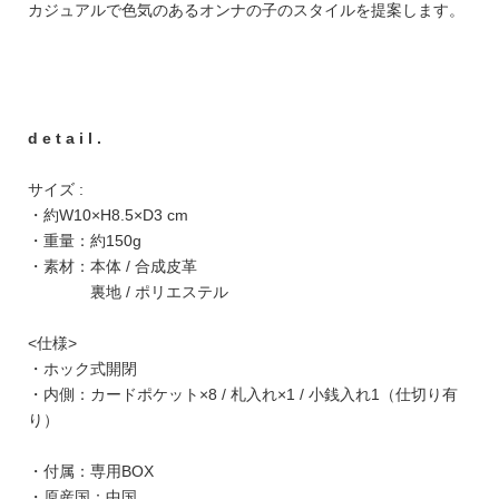
カジュアルで色気のあるオンナの子のスタイルを提案します。
d e t a i l .
サイズ :
・約W10×H8.5×D3 cm
・重量：約150g
・素材：本体 / 合成皮革
裏地 / ポリエステル
<仕様>
・ホック式開閉
・内側：カードポケット×8 / 札入れ×1 / 小銭入れ1（仕切り有
り）
・付属：専用BOX
・原産国：中国