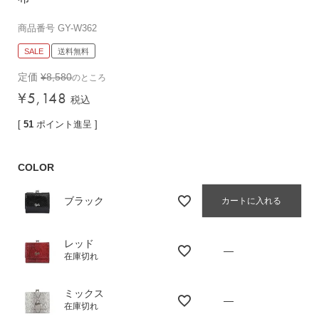
バッグその他
商品番号
GY-W362
SALE
送料無料
財布・小物
定価
¥
8,580
のところ
¥
5,148
長財布
税込
折りたたみ・
[
51
ポイント進呈 ]
コンパクト財布
コインケース
COLOR
トラベルウォレット
名刺入れ・カードケース
ブラック
カートに入れる
キーケース
ポーチ
レッド
—
在庫切れ
スマホショルダー
小物その他
ミックス
—
在庫切れ