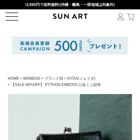
\3,980円で送料無料!(沖縄・離島・一部地域は対象外)
ログイン
新規会員登録
カートを見る
HOME
WOMENS
ブランド別
GYDA(ジェイダ)
【SALE 40%OFF】 PYTHON EMBOSS 口金ミニ財布
絞りこみ検索
アイテムを選択