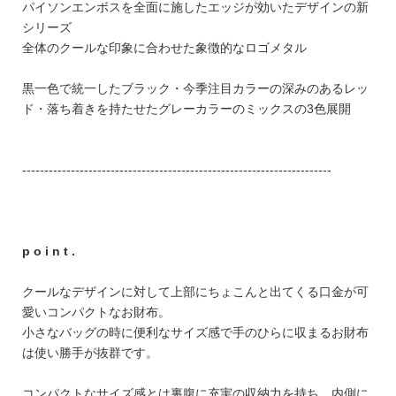
FEATURE
パイソンエンボスを全面に施したエッジが効いたデザインの新
シリーズ
全体のクールな印象に合わせた象徴的なロゴメタル
黒一色で統一したブラック・今季注目カラーの深みのあるレッ
ド・落ち着きを持たせたグレーカラーのミックスの3色展開
会社特典
ご利用ガイド
----------------------------------------------------------------------
会社概要
特定商取引法に基づく表記
p o i n t .
プライバシーポリシー
クールなデザインに対して上部にちょこんと出てくる口金が可
愛いコンパクトなお財布。
小さなバッグの時に便利なサイズ感で手のひらに収まるお財布
は使い勝手が抜群です。
コンパクトなサイズ感とは裏腹に充実の収納力を持ち、内側に