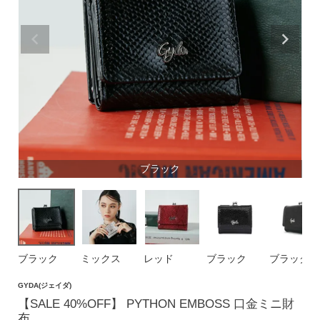
価格帯
〜
円(税込)
検索
ブラック
バッグ
ショルダーバッグ
トートバッグ
ブラック
ミックス
レッド
ブラック
ブラック
ハンドバッグ
GYDA(ジェイダ)
リュック
【SALE 40%OFF】 PYTHON EMBOSS 口金ミニ財
ボストンバッグ
布