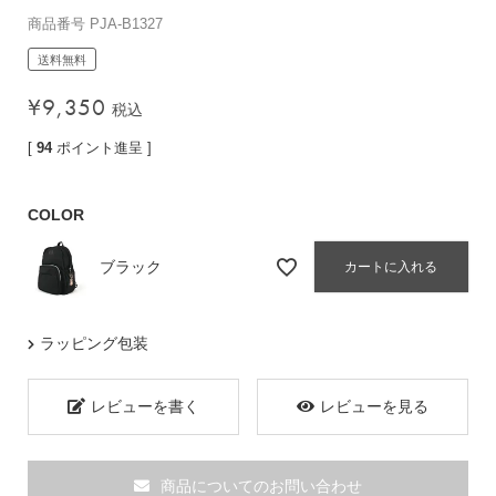
バッグその他
商品番号
PJA-B1327
送料無料
¥
9,350
税込
財布・小物
[
94
ポイント進呈 ]
長財布
折りたたみ・
コンパクト財布
COLOR
コインケース
ブラック
カートに入れる
トラベルウォレット
名刺入れ・カードケース
キーケース
ラッピング包装
ポーチ
レビューを書く
レビューを見る
スマホショルダー
小物その他
商品についてのお問い合わせ