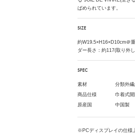
ばめられています。
SIZE
約W19.5×H16×D10c
ダー長さ：約117(取り外し
SPEC
素材
分類外繊
商品仕様
巾着式開
表記
原産国
中国製
※PCディスプレイの仕様