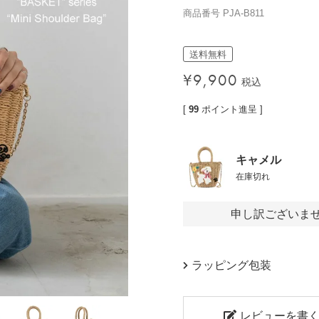
商品番号
PJA-B811
価格帯
〜
送料無料
¥
9,900
税込
検索
[
99
ポイント進呈 ]
キャメル
在庫切れ
申し訳ございま
ラッピング包装
レビューを書