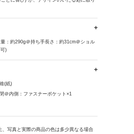
m＠重量：約290g＠持ち手長さ：約31cm＠ショル
可)
維(紙)
閉＠内側：ファスナーポケット×1
上、写真と実際の商品の色は多少異なる場合