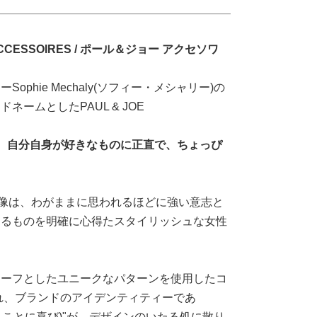
JOE ACCESSOIRES / ポール＆ジョー アクセソワ
phie Mechaly(ソフィー・メシャリー)の
ームとしたPAUL & JOE
ち、自分自身が好きなものに正直で、ちょっぴ
る女性像は、わがままに思われるほどに強い意志と
めるものを明確に心得たスタイリッシュな女性
チーフとしたユニークなパターンを使用したコ
れ、ブランドのアイデンティティーであ
E(生きることに喜び)"が、デザインのいたる処に散り