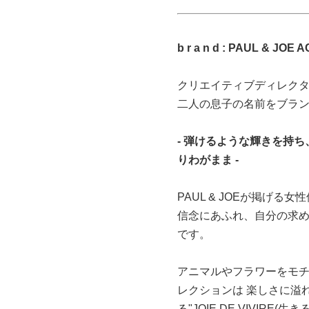
b r a n d : PAUL & 
クリエイティブディレクターSo
二人の息子の名前をブランドネ
- 弾けるような輝きを持
りわがまま -
PAUL & JOEが掲げ
信念にあふれ、自分の求
です。
アニマルやフラワーをモ
レクションは 楽しさに溢
る"JOIE DE VIVIR