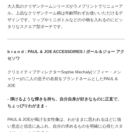
FEATURE
大人気のクリザンテームシリーズがラメプリントでリニューア
ル。上品なクリザンテーム柄は年齢問わずお使いいただけるデ
ザインです。リップやミニボトルなどの小物を入れるのにピッ
タリなスクエア型ポーチです。
会社特典
b r a n d : PAUL & JOE ACCESSOIRES / ポール＆ジョー アク
ご利用ガイド
セソワ
会社概要
クリエイティブディレクターSophie Mechaly(ソフィー・メシ
特定商取引法に基づく表記
ャリー)の二人の息子の名前をブランドネームとしたPAUL &
JOE
プライバシーポリシー
- 弾けるような輝きを持ち、自分自身が好きなものに正直で、
ちょっぴりわがまま -
PAUL & JOEが掲げる女性像は、わがままに思われるほどに強
い意志と信念にあふれ、自分の求めるものを明確に心得たスタ