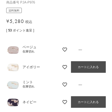
商品番号
PJA-P976
バッグその他
送料無料
¥
5,280
税込
財布・小物
[
53
ポイント進呈 ]
長財布
折りたたみ・
コンパクト財布
ベージュ
—
在庫切れ
コインケース
トラベルウォレット
アイボリー
カートに入れる
名刺入れ・カードケース
キーケース
ミント
—
ポーチ
在庫切れ
スマホショルダー
小物その他
ネイビー
カートに入れる