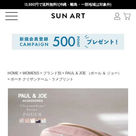
\3,980円で送料無料!(沖縄・離島・一部地域は対象外)
ログイン
新規会員登録
カートを見る
HOME
WOMENS
ブランド別
PAUL & JOE （ポール ＆ ジョー）
ポーチ クリザンテーム・ラメプリント
絞りこみ検索
アイテムを選択