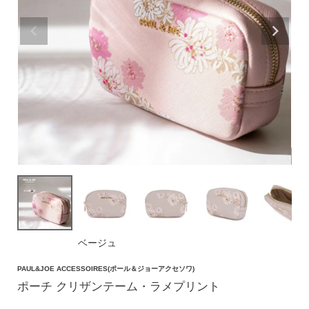
価格帯
〜
円(税込)
検索
バッグ
ショルダーバッグ
トートバッグ
ベージュ
ハンドバッグ
PAUL&JOE ACCESSOIRES(ポール＆ジョーアクセソワ)
リュック
ポーチ クリザンテーム・ラメプリント
ボストンバッグ