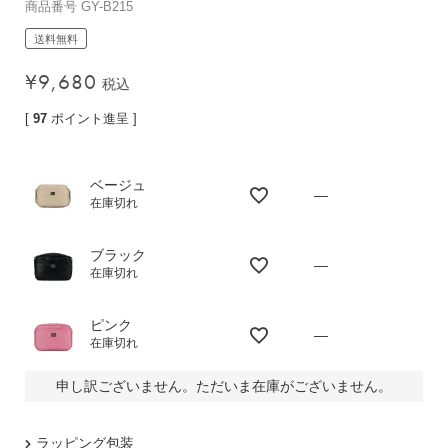
商品番号
GY-B215
バッグその他
送料無料
¥
9,680
税込
財布・小物
[
97
ポイント進呈 ]
長財布
折りたたみ・
コンパクト財布
ベージュ
—
在庫切れ
コインケース
トラベルウォレット
ブラック
—
在庫切れ
名刺入れ・カードケース
キーケース
ピンク
—
ポーチ
在庫切れ
スマホショルダー
申し訳ございません。ただいま在庫がございません。
小物その他
ラッピング包装