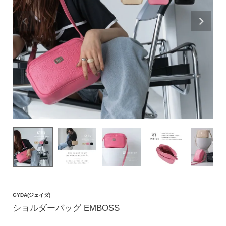
価格帯
〜
円(税込)
検索
バッグ
ショルダーバッグ
トートバッグ
ハンドバッグ
GYDA(ジェイダ)
リュック
ショルダーバッグ EMBOSS
ボストンバッグ