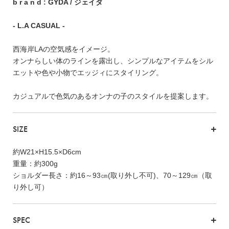
FEATURE
b r a n d : GYDA / ジェイダ
- L.A CASUAL -
西海岸LAの空気感をイメージ。
オンナらしい体のラインを露出し、シンプルなアイテムをシル
エットや色や小物でエッジィにスタイリング。
会社特典
ご利用ガイド
カジュアルで色気のあるオンナの子のスタイルを提案します。
会社概要
SIZE
特定商取引法に基づく表記
プライバシーポリシー
約W21×H15.5×D6cm
重量：約300g
ショルダー長さ：約16～93㎝(取り外し不可)、70～129㎝（取
り外し可）
SPEC