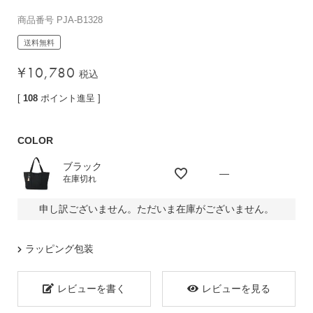
バッグその他
商品番号
PJA-B1328
送料無料
¥
10,780
税込
財布・小物
長財布
[
108
ポイント進呈 ]
折りたたみ・
コンパクト財布
COLOR
コインケース
ブラック
トラベルウォレット
—
在庫切れ
名刺入れ・カードケース
申し訳ございません。ただいま在庫がございません。
キーケース
ポーチ
ラッピング包装
スマホショルダー
小物その他
レビューを書く
レビューを見る