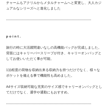
FEATURE
チャームもアクリルからメタルチャームへと変更し、大人カジ
ュアルなシリーズへと進化しました
----------------------------------------------------------------------
会社特典
p o i n t .
ご利用ガイド
旅行の時に大活躍間違いなしの高機能バッグが完成しました。
背面にはキャリーバースリーブが付き、キャリーオンバッグと
会社概要
してお使いいただく事が可能。
特定商取引法に基づく表記
1泊程度の荷物を収納出来る収納力を持つだけでなく、様々な
プライバシーポリシー
ポケットを備える事で機能性も高めました。
A4サイズ収納可能な充実のサイズ感でキャリーオンバッグとし
てだけでなく、通学や通勤にもおすすめ。
----------------------------------------------------------------------