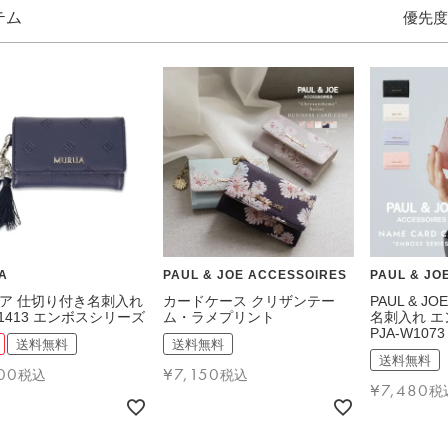
優先度
価格帯
〜
検索
A
PAUL & JOE ACCESSOIRES
PAUL & JO
ア 仕切り付き名刺入れ
カードケース クリザンテー
PAUL & JO
W1413 エンボスシリーズ
ム・ラメプリント
名刺入れ 
PJA-W1073
送料無料
送料無料
送料無料
00
¥
7,150
税込
税込
¥
7,480
税