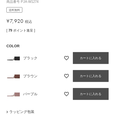
商品番号
PJA-W1274
バッグその他
送料無料
¥
7,920
税込
財布・小物
[
79
ポイント進呈 ]
長財布
折りたたみ・
COLOR
コンパクト財布
コインケース
ブラック
カートに入れる
トラベルウォレット
名刺入れ・カードケース
ブラウン
カートに入れる
キーケース
ポーチ
パープル
カートに入れる
スマホショルダー
小物その他
ラッピング包装