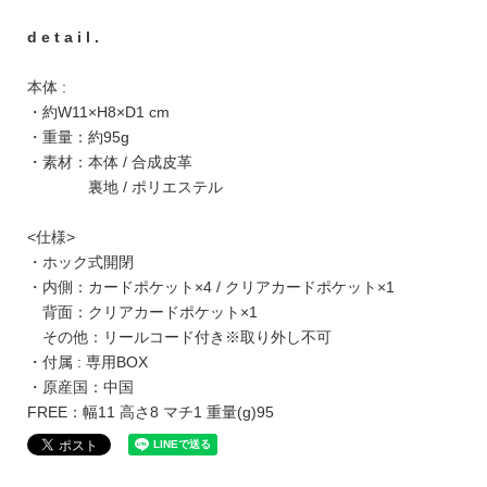
d e t a i l .
本体 :
・約W11×H8×D1 cm
・重量：約95g
・素材：本体 / 合成皮革
裏地 / ポリエステル
<仕様>
・ホック式開閉
・内側：カードポケット×4 / クリアカードポケット×1
背面：クリアカードポケット×1
その他：リールコード付き※取り外し不可
・付属 : 専用BOX
・原産国：中国
FREE：幅11 高さ8 マチ1 重量(g)95