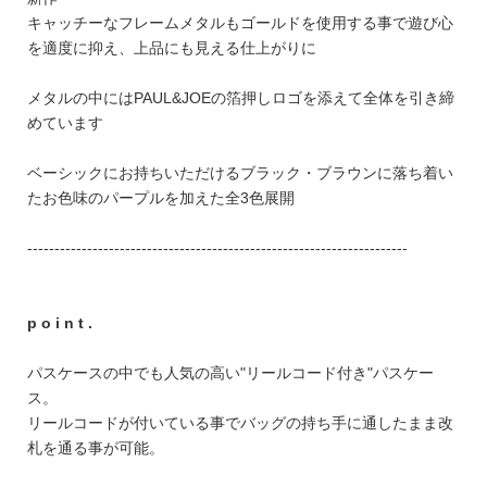
FEATURE
キャッチーなフレームメタルもゴールドを使用する事で遊び心
を適度に抑え、上品にも見える仕上がりに
メタルの中にはPAUL&JOEの箔押しロゴを添えて全体を引き締
めています
会社特典
ベーシックにお持ちいただけるブラック・ブラウンに落ち着い
たお色味のパープルを加えた全3色展開
ご利用ガイド
会社概要
----------------------------------------------------------------------
特定商取引法に基づく表記
プライバシーポリシー
p o i n t .
パスケースの中でも人気の高い"リールコード付き"パスケー
ス。
リールコードが付いている事でバッグの持ち手に通したまま改
札を通る事が可能。