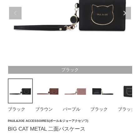
価格帯
〜
円(税込)
検索
ブラック
バッグ
ショルダーバッグ
トートバッグ
ブラック
ブラウン
パープル
ブラック
ブラック
ハンドバッグ
PAUL&JOE ACCESSOIRES(ポール＆ジョーアクセソワ)
リュック
BIG CAT METAL 二面パスケース
ボストンバッグ