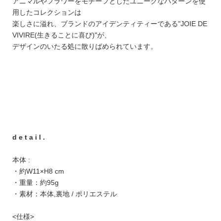
アニマルやフラワーをモチーフとしたユニークなパターンを使
用したコレクションは
楽しさに溢れ、ブランドのアイデンティティーである"JOIE DE
VIVIRE(生きることに喜び)"が、
デザインのいたる処に散りばめられています。
d e t a i l .
本体 :
・約W11×H8 cm
・重量：約95g
・素材：本体,裏地 / ポリエステル
<仕様>