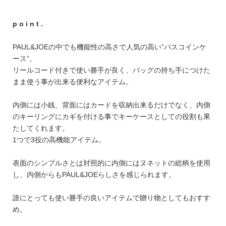
FEATURE
p o i n t .
PAUL&JOEの中でも機能性の高さで人気の高い“パスコインケ
ース”。
リールコード付きで使い勝手が良く、バッグの持ち手につけた
会社特典
まま使う事が出来る便利なアイテム。
ご利用ガイド
内側には小銭、背面にはカードを収納出来るだけでなく、内側
会社概要
のキーリングにカギを付ける事でキーケースとしての役割も果
たしてくれます。
特定商取引法に基づく表記
1つで3役の高機能アイテム。
プライバシーポリシー
表面のシンプルさとは対照的に内側にはヌネットの総柄を使用
し、内側からもPAUL&JOEらしさを感じられます。
誰にとっても使い勝手の良いアイテムで贈り物としてもおすす
め。