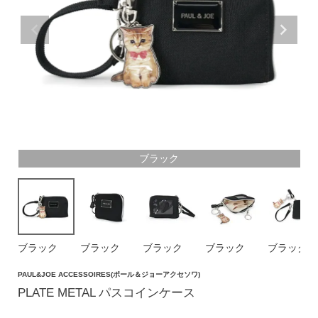
価格帯
〜
円(税込)
検索
ブラック
バッグ
ショルダーバッグ
トートバッグ
ブラック
ブラック
ブラック
ブラック
ブラック
ハンドバッグ
PAUL&JOE ACCESSOIRES(ポール＆ジョーアクセソワ)
リュック
PLATE METAL パスコインケース
ボストンバッグ