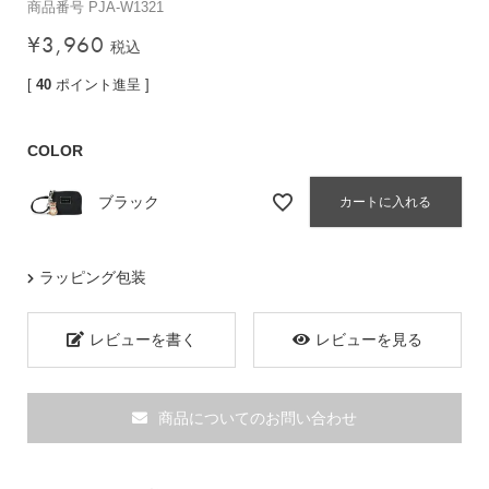
商品番号
PJA-W1321
バッグその他
¥
3,960
税込
[
40
ポイント進呈 ]
財布・小物
長財布
COLOR
折りたたみ・
コンパクト財布
ブラック
カートに入れる
コインケース
トラベルウォレット
ラッピング包装
名刺入れ・カードケース
キーケース
レビューを書く
レビューを見る
ポーチ
スマホショルダー
商品についてのお問い合わせ
小物その他