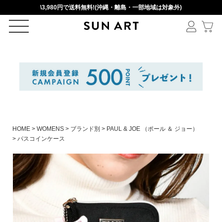
\3,980円で送料無料!(沖縄・離島・一部地域は対象外)
ログイン
新規会員登録
カートを見る
HOME
WOMENS
ブランド別
PAUL & JOE （ポール ＆ ジョー）
パスコインケース
絞りこみ検索
アイテムを選択