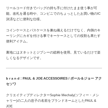
FEATURE
リールコード付きでバッグの持ち手に付けたまま使う事が可
能。改札を通る時や、コンビニでのちょっとしたお買い物のIC
決済などに便利な仕様。
コインケースとパスケースを兼ね備えるだけでなく、内側のキ
ーリングにカギを付ける事でキーケースとしての役割も果たす
会社特典
便利アイテム。
ご利用ガイド
裏地にはヌネットとジプシーの総柄を使用。見ているだけで楽
会社概要
しくなるデザインです。
特定商取引法に基づく表記
プライバシーポリシー
b r a n d : PAUL & JOE ACCESSOIRES / ポール＆ジョー アク
セソワ
クリエイティブディレクターSophie Mechaly(ソフィー・メシ
ャリー)の二人の息子の名前をブランドネームとしたPAUL &
JOE