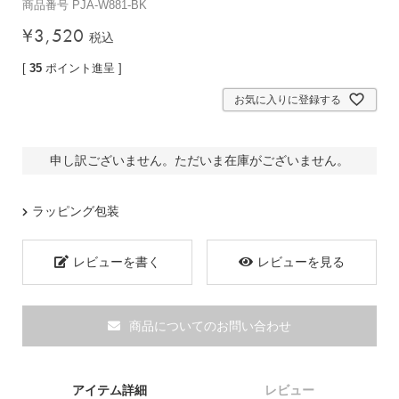
商品番号
PJA-W881-BK
バッグその他
¥
3,520
税込
[
35
ポイント進呈 ]
財布・小物
お気に入りに登録する
長財布
折りたたみ・
申し訳ございません。ただいま在庫がございません。
コンパクト財布
コインケース
ラッピング包装
トラベルウォレット
名刺入れ・カードケース
レビューを書く
レビューを見る
キーケース
ポーチ
商品についてのお問い合わせ
スマホショルダー
小物その他
アイテム詳細
レビュー