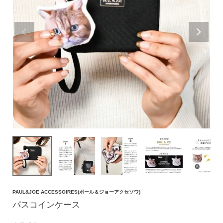
価格帯
〜
円(税込)
検索
バッグ
ショルダーバッグ
トートバッグ
ハンドバッグ
PAUL&JOE ACCESSOIRES(ポール＆ジョーアクセソワ)
リュック
パスコインケース
ボストンバッグ