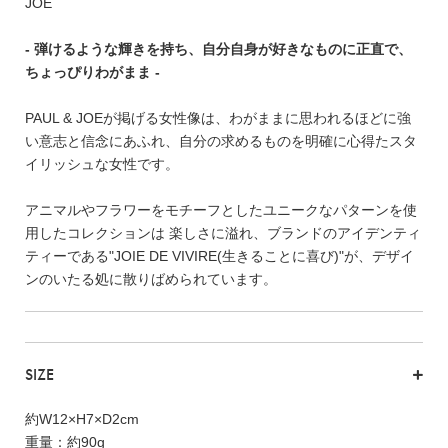
FEATURE
JOE
- 弾けるような輝きを持ち、自分自身が好きなものに正直で、
ちょっぴりわがまま -
PAUL & JOEが掲げる女性像は、わがままに思われるほどに強
い意志と信念にあふれ、自分の求めるものを明確に心得たスタ
会社特典
イリッシュな女性です。
ご利用ガイド
アニマルやフラワーをモチーフとしたユニークなパターンを使
会社概要
用したコレクションは 楽しさに溢れ、ブランドのアイデンティ
ティーである"JOIE DE VIVIRE(生きることに喜び)"が、デザイ
特定商取引法に基づく表記
ンのいたる処に散りばめられています。
プライバシーポリシー
SIZE
約W12×H7×D2cm
重量：約90g