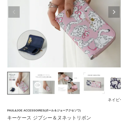
価格帯
〜
円(税込)
検索
バッグ
ショルダーバッグ
トートバッグ
ネイビー
ハンドバッグ
PAUL&JOE ACCESSOIRES(ポール＆ジョーアクセソワ)
リュック
キーケース ジプシー＆ヌネットリボン
ボストンバッグ