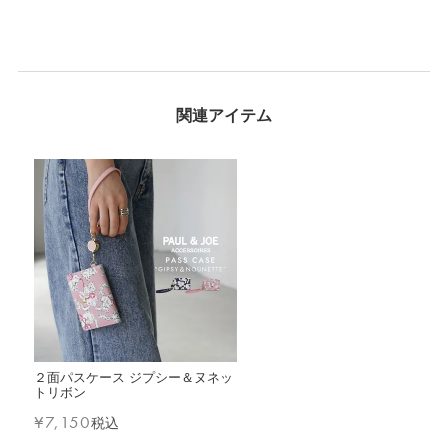
２面パスケース ジプシー＆ヌネッ
トリボン
¥
7,150
税込