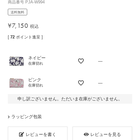
商品番号
PJA-W994
バッグその他
送料無料
¥
7,150
税込
財布・小物
[
72
ポイント進呈 ]
長財布
折りたたみ・
コンパクト財布
ネイビー
—
在庫切れ
コインケース
トラベルウォレット
ピンク
—
在庫切れ
名刺入れ・カードケース
キーケース
申し訳ございません。ただいま在庫がございません。
ポーチ
スマホショルダー
ラッピング包装
小物その他
レビューを書く
レビューを見る