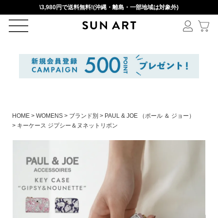
\3,980円で送料無料!(沖縄・離島・一部地域は対象外)
ログイン
新規会員登録
カートを見る
HOME
WOMENS
ブランド別
PAUL & JOE （ポール ＆ ジョー）
キーケース ジプシー＆ヌネットリボン
絞りこみ検索
アイテムを選択