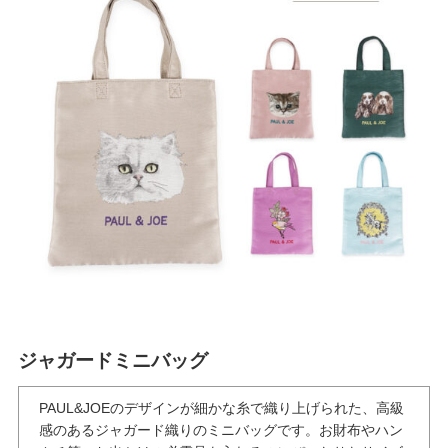
TOPICS
FEATURE
会社特典
ご利用ガイド
会社概要
ジャガードミニバッグ
特定商取引法に基づく表記
PAUL&JOEのデザインが細かな糸で織り上げられた、高級
プライバシーポリシー
感のあるジャガード織りのミニバッグです。お財布やハン