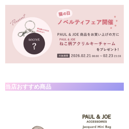
ボストンバッグ
バッグその他
財布・小物
長財布
折りたたみ・
コンパクト財布
コインケース
トラベルウォレット
名刺入れ・カードケース
当店おすすめ商品
キーケース
ポーチ
スマホショルダー
小物その他