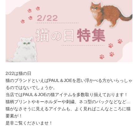
価格帯
〜
円(税込)
検索
2/22は猫の日
猫のブランドといえばPAUL＆JOEを思い浮かべる方がいらっしゃ
るのではないでしょうか。
バッグ
当店ではPAUL＆JOEの猫アイテムを多数取り揃えております！
猫柄プリントやキーホルダーや刺繍、ネコ型のバックなどなど…
ショルダーバッグ
猫がなさそうに見えるアイテムも、よく見ればこんなところに猫
トートバッグ
要素が！
是非ご覧くださいませ！
ハンドバッグ
リュック