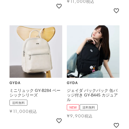
¥
11,000
税込
GYDA
GYDA
ミニリュック GY-B284 ベー
ジェイダ バックパック 缶バ
シックシリーズ
ッジ付き GY-B445 カジュア
ル
送料無料
NEW
送料無料
¥
11,000
税込
¥
9,900
税込