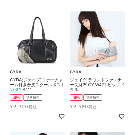
GYDA
GYDA
GYDA(ジェイダ)ファーチャ
ジェイダ ラウンドファスナ
ーム付き合皮スクールボスト
ー長財布 GY-W421 ビッグメ
ン GY-B411
タル
NEW
送料無料
NEW
送料無料
¥
9,900
¥
9,680
税込
税込