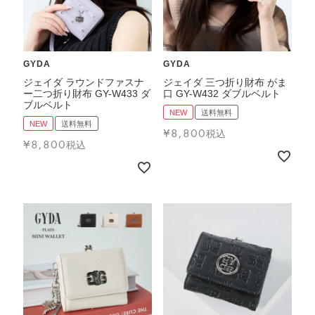
GYDA
GYDA
ジェイダ ラウンドファスナ
ジェイダ 三つ折り財布 がま
ー二つ折り財布 GY-W433 ダ
口 GY-W432 ダブルベルト
ブルベルト
NEW
送料無料
NEW
送料無料
¥
8,800
税込
¥
8,800
税込