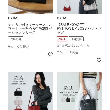
GYDA
GYDA
ナスカン付きキーケース ス
【SALE 40%OFF】
マートキー対応 GY-W283 ベ
PYTHON EMBOSS ハンドバ
ーシックシリーズ
ッグ
送料無料
SALE
送料無料
¥
6,160
定価
¥
10,230
のところ
税込
¥
6,138
税込