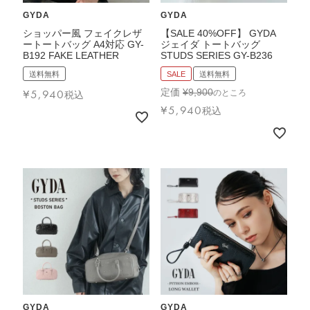
GYDA
GYDA
ショッパー風 フェイクレザ
【SALE 40%OFF】 GYDA
ートートバッグ A4対応 GY-
ジェイダ トートバッグ
B192 FAKE LEATHER
STUDS SERIES GY-B236
送料無料
SALE
送料無料
¥
5,940
定価
¥
9,900
のところ
税込
¥
5,940
税込
GYDA
GYDA