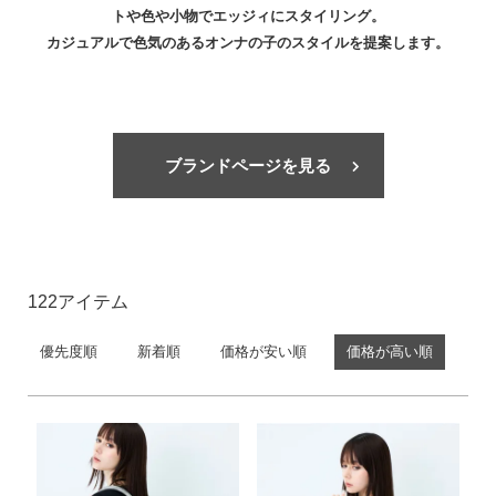
トや色や小物でエッジィにスタイリング。
価格帯
カジュアルで色気のあるオンナの子のスタイルを提案します。
〜
円(税込)
検索
ブランドページを見る
122
バッグ
ショルダーバッグ
優先度順
新着順
価格が安い順
価格が高い順
トートバッグ
ハンドバッグ
リュック
ボストンバッグ