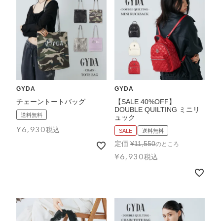
GYDA
GYDA
チェーントートバッグ
【SALE 40%OFF】
DOUBLE QUILTING ミニリ
送料無料
ュック
¥
6,930
税込
SALE
送料無料
定価
¥
11,550
のところ
¥
6,930
税込