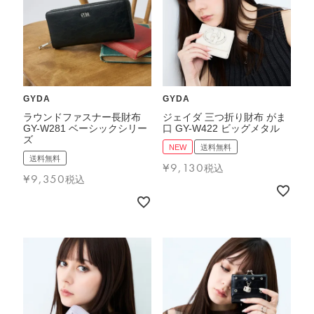
GYDA
GYDA
ラウンドファスナー長財布
ジェイダ 三つ折り財布 がま
GY-W281 ベーシックシリー
口 GY-W422 ビッグメタル
ズ
NEW
送料無料
送料無料
¥
9,130
税込
¥
9,350
税込