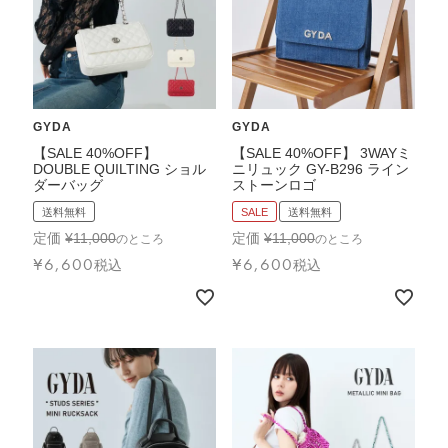
GYDA
GYDA
【SALE 40%OFF】
【SALE 40%OFF】 3WAYミ
DOUBLE QUILTING ショル
ニリュック GY-B296 ライン
ダーバッグ
ストーンロゴ
送料無料
SALE
送料無料
定価
¥
11,000
定価
¥
11,000
のところ
のところ
¥
6,600
¥
6,600
税込
税込