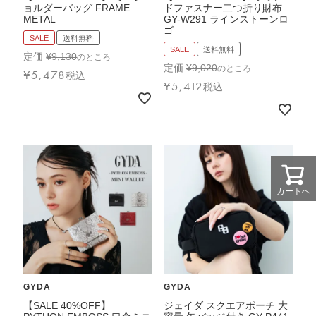
ョルダーバッグ FRAME
ドファスナー二つ折り財布
METAL
GY-W291 ラインストーンロ
ゴ
SALE
送料無料
SALE
送料無料
定価
¥
9,130
のところ
定価
¥
9,020
のところ
¥
5,478
税込
¥
5,412
税込
カートへ
GYDA
GYDA
【SALE 40%OFF】
ジェイダ スクエアポーチ 大