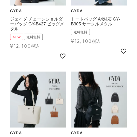
FEATURE
GYDA
GYDA
ジェイダ チェーンショルダ
トートバッグ A4対応 GY-
ーバッグ GY-B427 ビッグメ
B305 サークルメタル
タル
送料無料
NEW
送料無料
¥
12,100
税込
¥
12,100
会社特典
税込
ご利用ガイド
会社概要
特定商取引法に基づく表記
プライバシーポリシー
GYDA
GYDA