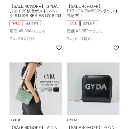
【SALE 40%OFF】 GYDA
【SALE 40%OFF】
ジェイダ 横長ボストンバッ
PYTHON EMBOSS ラウンド
グ STUDS SERIES GY-B234
長財布
SALE
送料無料
SALE
送料無料
定価
¥
9,900
定価
¥
9,350
のところ
のところ
¥
5,940
¥
5,610
税込
税込
GYDA
GYDA
【SALE 40%OFF】 ミニシ
【SALE 40%OFF】 ラウン