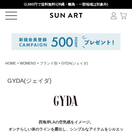
\3,980円で送料無料!(沖縄・離島・一部地域は対象外)
ログイン
新規会員登録
HOME
WOMENS
ブランド別
GYDA(ジェイダ)
カートを見る
GYDA(ジェイダ)
絞りこみ検索
アイテムを選択
西海岸LAの空気感をイメージ。
オンナらしい体のラインを露出し、シンプルなアイテムをシルエッ