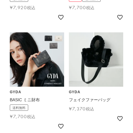
¥
7,920
¥
7,700
税込
税込
GYDA
GYDA
BASIC ミニ財布
フェイクファーバッグ
¥
7,370
送料無料
税込
¥
7,700
税込