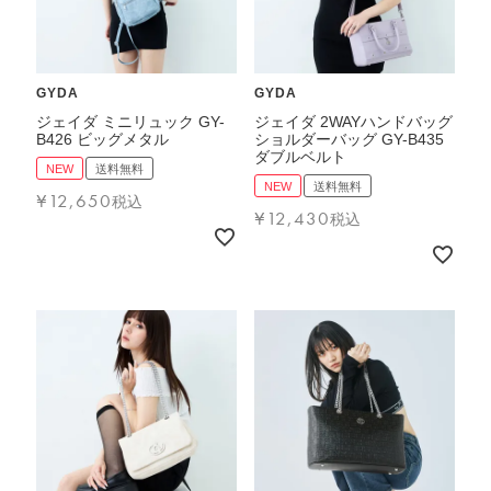
ブランド
GYDA
GYDA
ジェイダ ミニリュック GY-
ジェイダ 2WAYハンドバッグ
B426 ビッグメタル
ショルダーバッグ GY-B435
ダブルベルト
NEW
送料無料
NEW
送料無料
¥
12,650
税込
¥
12,430
税込
TOPICS