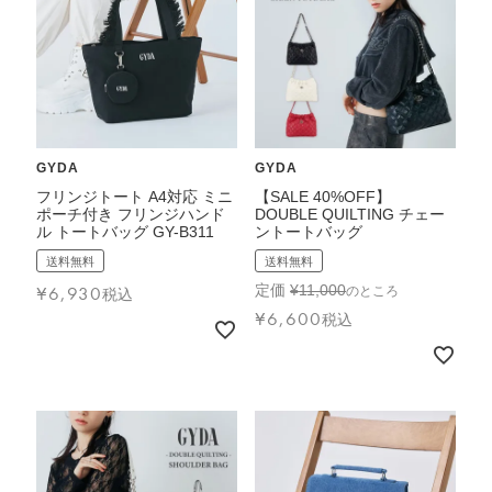
GYDA
GYDA
フリンジトート A4対応 ミニ
【SALE 40%OFF】
ポーチ付き フリンジハンド
DOUBLE QUILTING チェー
ル トートバッグ GY-B311
ントートバッグ
送料無料
送料無料
¥
6,930
定価
¥
11,000
のところ
税込
¥
6,600
税込