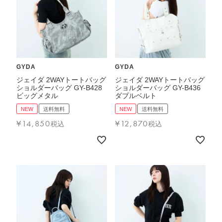
バッグその他
財布・小物
GYDA
GYDA
長財布
ジェイダ 2WAYトートバッグ
ジェイダ 2WAYトートバッグ
折りたたみ・
ショルダーバッグ GY-B428
ショルダーバッグ GY-B436
コンパクト財布
ビッグメタル
ダブルベルト
コインケース
NEW
送料無料
NEW
送料無料
¥
14,850
¥
12,870
トラベルウォレット
税込
税込
名刺入れ・カードケース
キーケース
ポーチ
スマホショルダー
小物その他