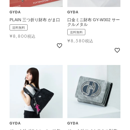
GYDA
GYDA
PLAIN 三つ折り財布 がま口
口金ミニ財布 GY-W302 サー
クルメタル
送料無料
送料無料
¥
8,800
税込
¥
8,580
税込
GYDA
GYDA