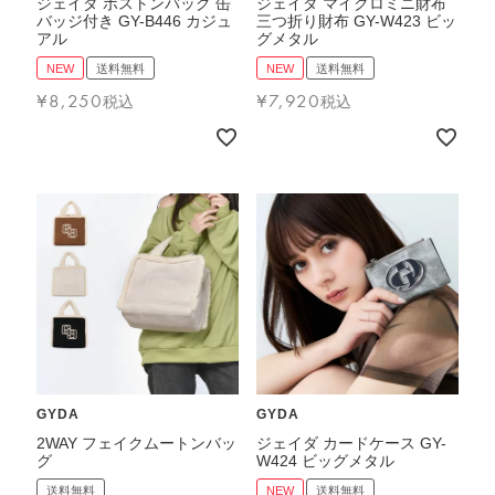
ジェイダ ボストンバッグ 缶
ジェイダ マイクロミニ財布
バッジ付き GY-B446 カジュ
三つ折り財布 GY-W423 ビッ
アル
グメタル
NEW
送料無料
NEW
送料無料
¥
8,250
¥
7,920
税込
税込
GYDA
GYDA
2WAY フェイクムートンバッ
ジェイダ カードケース GY-
グ
W424 ビッグメタル
送料無料
NEW
送料無料