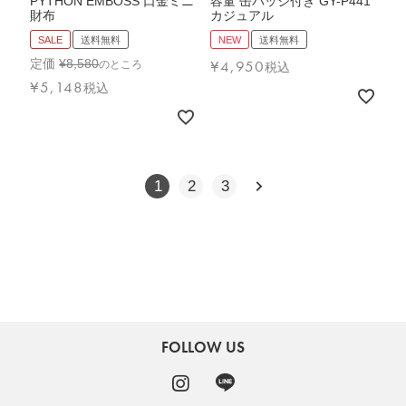
PYTHON EMBOSS 口金ミニ
容量 缶バッジ付き GY-P441
財布
カジュアル
SALE
送料無料
NEW
送料無料
定価
¥
8,580
¥
4,950
のところ
税込
¥
5,148
税込
1
2
3
FOLLOW US