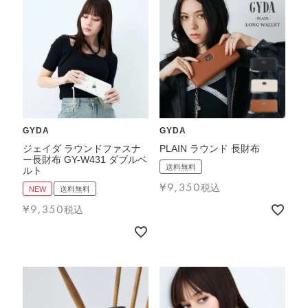
GYDA
GYDA
ジェイダ ラウンドファスナ
PLAIN ラウンド 長財布
ー長財布 GY-W431 ダブルベ
送料無料
ルト
¥
9,350
税込
NEW
送料無料
¥
9,350
税込