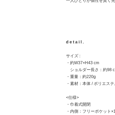
一人ひとりが個性を貫く
d e t a i l .
サイズ :
・約W37×H43 cm
ショルダー長さ：約98 
・重量：約220g
・素材：本体 / ポリエステ
<仕様>
・巾着式開閉
・内側：フリーポケット×