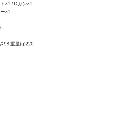
 / Dカン×1
ー×1
ト
98 重量(g)220