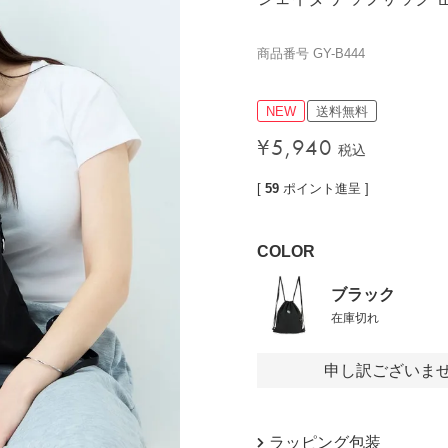
価格帯
商品番号
GY-B444
〜
NEW
送料無料
検索
¥
5,940
税込
[
59
ポイント進呈 ]
COLOR
ブラック
在庫切れ
申し訳ございま
ラッピング包装