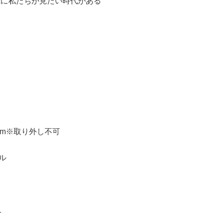
先に私たちが見たい時代がある
cm※取り外し不可
ル
1