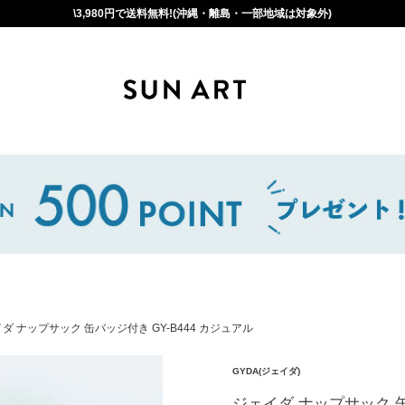
\3,980円で送料無料!(沖縄・離島・一部地域は対象外)
ダ ナップサック 缶バッジ付き GY-B444 カジュアル
GYDA(ジェイダ)
ジェイダ ナップサック 缶