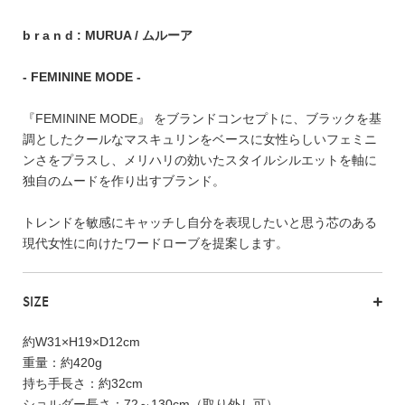
FEATURE
b r a n d : MURUA / ムルーア
- FEMININE MODE -
『FEMININE MODE』 をブランドコンセプトに、ブラックを基
会社特典
調としたクールなマスキュリンをベースに女性らしいフェミニ
ンさをプラスし、メリハリの効いたスタイルシルエットを軸に
ご利用ガイド
独自のムードを作り出すブランド。
会社概要
トレンドを敏感にキャッチし自分を表現したいと思う芯のある
特定商取引法に基づく表記
現代女性に向けたワードローブを提案します。
プライバシーポリシー
SIZE
約W31×H19×D12cm
重量：約420g
持ち手長さ：約32cm
ショルダー長さ：72～130cm（取り外し可）