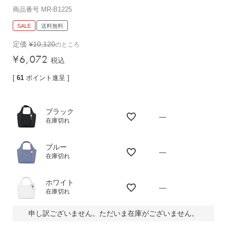
商品番号
MR-B1225
バッグその他
SALE
送料無料
定価
¥
10,120
のところ
財布・小物
¥
6,072
税込
長財布
[
61
ポイント進呈 ]
折りたたみ・
コンパクト財布
コインケース
ブラック
—
在庫切れ
トラベルウォレット
名刺入れ・カードケース
ブルー
—
キーケース
在庫切れ
ポーチ
ホワイト
—
スマホショルダー
在庫切れ
小物その他
申し訳ございません。ただいま在庫がございません。