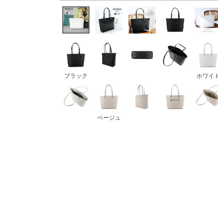
ボストンバッグ
バッグその他
財布・小物
ブラック
ホワイ
長財布
折りたたみ・
コンパクト財布
コインケース
ベージュ
トラベルウォレット
名刺入れ・カードケース
キーケース
ポーチ
スマホショルダー
小物その他