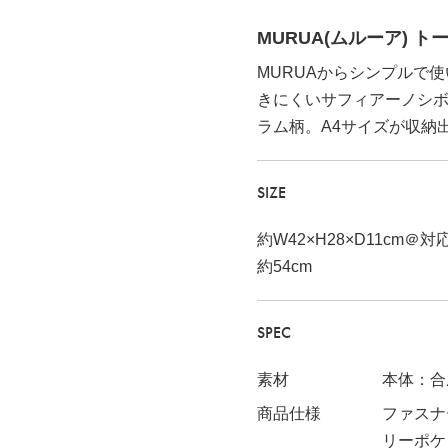
MURUA(ムルーア) トート
MURUAからシンプルで
きにくいサフィアーノシ
ラム柄。A4サイズが収納
SIZE
約W42×H28×D11cm
約54cm
SPEC
素材
本体：合
商品仕様
ファスナ
リーポケ