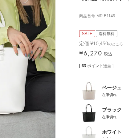
価格帯
商品番号
MR-B1146
〜
SALE
送料無料
検索
定価
¥
10,450
のところ
¥
6,270
税込
[
63
ポイント進呈 ]
ベージュ
在庫切れ
ブラック
在庫切れ
ホワイト