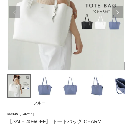
価格帯
〜
円(税込)
検索
バッグ
ショルダーバッグ
トートバッグ
ブルー
ハンドバッグ
MURUA（ムルーア）
リュック
【SALE 40%OFF】 トートバッグ CHARM
ボストンバッグ