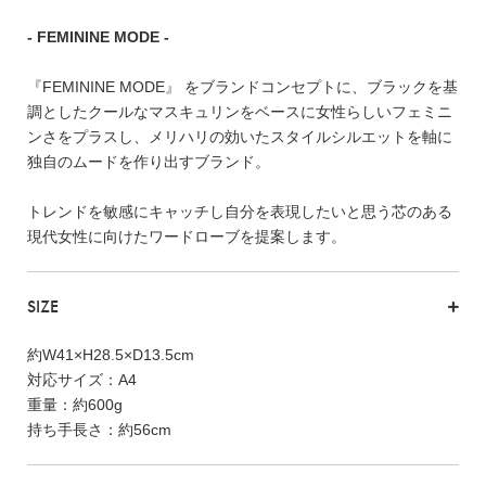
FEATURE
- FEMININE MODE -
『FEMININE MODE』 をブランドコンセプトに、ブラックを基
調としたクールなマスキュリンをベースに女性らしいフェミニ
ンさをプラスし、メリハリの効いたスタイルシルエットを軸に
会社特典
独自のムードを作り出すブランド。
ご利用ガイド
トレンドを敏感にキャッチし自分を表現したいと思う芯のある
現代女性に向けたワードローブを提案します。
会社概要
特定商取引法に基づく表記
SIZE
プライバシーポリシー
約W41×H28.5×D13.5cm
対応サイズ：A4
重量：約600g
持ち手長さ：約56cm