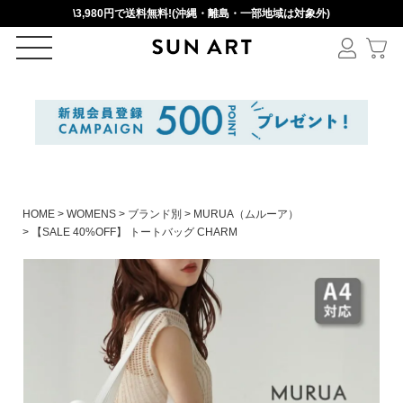
\3,980円で送料無料!(沖縄・離島・一部地域は対象外)
ログイン
新規会員登録
カートを見る
HOME
WOMENS
ブランド別
MURUA（ムルーア）
【SALE 40%OFF】 トートバッグ CHARM
絞りこみ検索
アイテムを選択