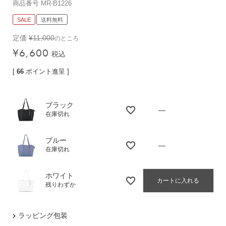
商品番号
MR-B1226
バッグその他
SALE
送料無料
定価
¥
11,000
のところ
¥
6,600
財布・小物
税込
長財布
[
66
ポイント進呈 ]
折りたたみ・
コンパクト財布
ブラック
コインケース
—
在庫切れ
トラベルウォレット
名刺入れ・カードケース
ブルー
—
在庫切れ
キーケース
ポーチ
ホワイト
カートに入れる
残りわずか
スマホショルダー
小物その他
ラッピング包装