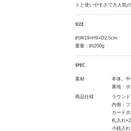
トと使いやすさで大人気
SIZE
約W19×H9×D2.5cm
重量：約200g
SPEC
素材
本体、中
裏地：ポ
商品仕様
ラウンド
内側：フ
カードポ
札入れ×2
小銭入れ