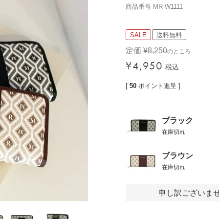
商品番号
MR-W1111
価格帯
〜
SALE
送料無料
定価
¥
8,250
のところ
¥
4,950
税込
検索
[
50
ポイント進呈 ]
ブラック
在庫切れ
ブラウン
在庫切れ
申し訳ございま