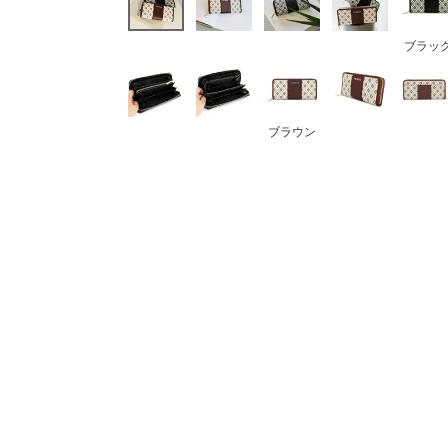
ボストンバッグ
バッグその他
ブラッ
財布・小物
ブラウン
長財布
折りたたみ・
コンパクト財布
コインケース
トラベルウォレット
名刺入れ・カードケース
キーケース
ポーチ
スマホショルダー
小物その他