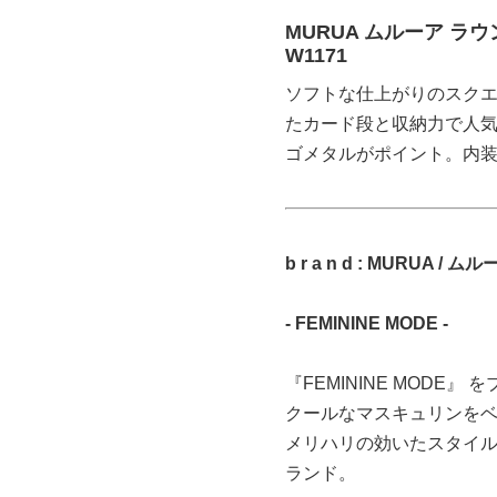
MURUA ムルーア ラウン
W1171
ソフトな仕上がりのスク
たカード段と収納力で人
ゴメタルがポイント。内
b r a n d : MURUA / ム
- FEMININE MODE -
『FEMININE MODE
クールなマスキュリンを
メリハリの効いたスタイ
ランド。