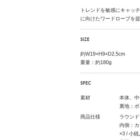
トレンドを敏感にキャッ
に向けたワードローブを
SIZE
約W19×H9×D2.5cm
重量：約180g
SPEC
素材
本体、中
裏地：ポ
表記
商品仕様
ラウンド
内側：カー
×3 / 