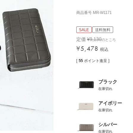
価格帯
商品番号
MR-W1171
〜
SALE
送料無料
定価
¥
9,130
のところ
検索
¥
5,478
税込
[
55
ポイント進呈 ]
ブラック
在庫切れ
アイボリー
在庫切れ
シルバー
在庫切れ