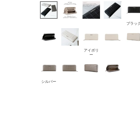
ボストンバッグ
バッグその他
ブラッ
財布・小物
長財布
アイボリ
ー
折りたたみ・
コンパクト財布
コインケース
シルバー
トラベルウォレット
名刺入れ・カードケース
キーケース
ポーチ
スマホショルダー
小物その他