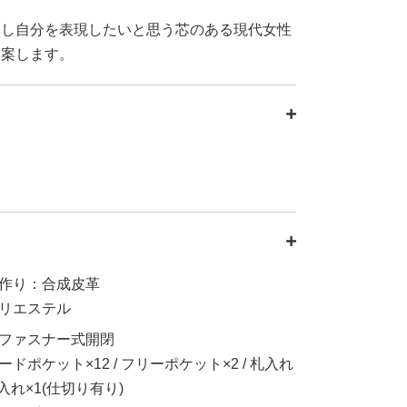
チし自分を表現したいと思う芯のある現代女性
提案します。
作り：合成皮革
リエステル
ファスナー式開閉
ドポケット×12 / フリーポケット×2 / 札入れ
小銭入れ×1(仕切り有り)